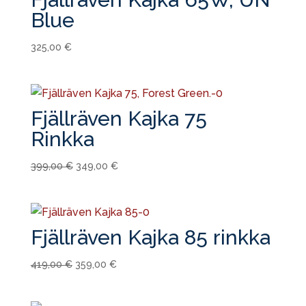
Blue
325,00
€
Fjällräven Kajka 75
Rinkka
Alkuperäinen
Nykyinen
399,00
€
349,00
€
hinta
hinta
oli:
on:
399,00 €.
349,00 €.
Fjällräven Kajka 85 rinkka
Alkuperäinen
Nykyinen
419,00
€
359,00
€
hinta
hinta
oli:
on: