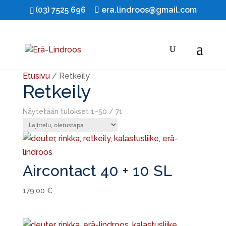
(03) 7525 696
era.lindroos@gmail.com
Ale!
Ale!
Ale!
Ale!
Ale!
Ale!
Ale!
Ale!
Ale!
Etusivu
/ Retkeily
Retkeily
Näytetään tulokset 1–50 / 71
Aircontact 40 + 10 SL
179,00
€