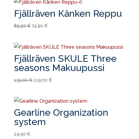
419,00 €.
359,00 €.
Fjällräven Kånken Reppu
Alkuperäinen
Nykyinen
89,90
€
74,90
€
hinta
hinta
oli:
on:
89,90 €.
74,90 €.
Fjällräven SKULE Three
seasons Makuupussi
Alkuperäinen
Nykyinen
139,00
€
119,00
€
hinta
hinta
oli:
on:
139,00 €.
119,00 €.
Gearline Organization
system
24,90
€