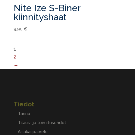
Nite Ize S-Biner
kiinnityshaat
9,90
€
1
2
→
Tiedot
Tarina
Tilaus- ja toimitusehdot
Asiakaspalvelu