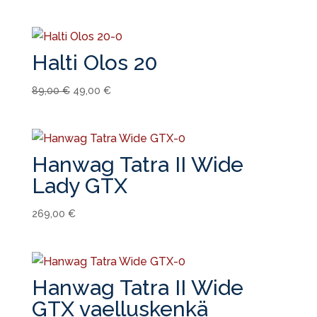
Halti Olos 20
Alkuperäinen
Nykyinen
89,00
€
49,00
€
hinta
hinta
oli:
on:
89,00 €.
49,00 €.
Hanwag Tatra II Wide
Lady GTX
269,00
€
Hanwag Tatra II Wide
GTX vaelluskenkä