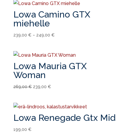
Lowa Camino GTX
miehelle
239,00
€
–
249,00
€
Lowa Mauria GTX
Woman
Alkuperäinen
Nykyinen
269,00
€
239,00
€
hinta
hinta
oli:
on:
269,00 €.
239,00 €.
Lowa Renegade Gtx Mid
199,00
€