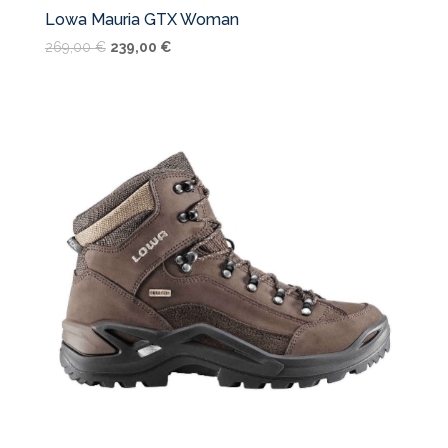
Lowa Mauria GTX Woman
Alkuperäinen
Nykyinen
269,00
€
239,00
€
hinta
hinta
oli:
on:
269,00 €.
239,00 €.