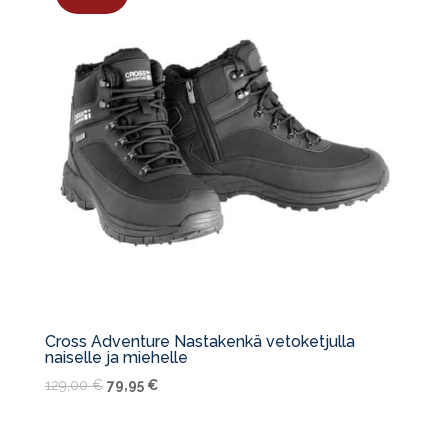
Cross Adventure Nastakenkä vetoketjulla
naiselle ja miehelle
Alkuperäinen
Nykyinen
129,00
€
79,95
€
hinta
hinta
oli:
on: