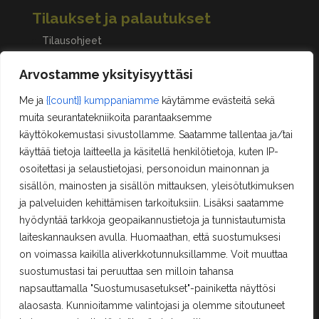
Tilaukset ja palautukset
Tilausohjeet
Peruuttaminen, palautukset ja reklamaatiot
Arvostamme yksityisyyttäsi
Me ja
{{count}} kumppaniamme
käytämme evästeitä sekä
Asiakastilini
muita seurantatekniikoita parantaaksemme
käyttökokemustasi sivustollamme. Saatamme tallentaa ja/tai
Oma tili
käyttää tietoja laitteella ja käsitellä henkilötietoja, kuten IP-
Ostoskori
osoitettasi ja selaustietojasi, personoidun mainonnan ja
Rekisteröityminen
sisällön, mainosten ja sisällön mittauksen, yleisötutkimuksen
Kilpailut ja säännöt
ja palveluiden kehittämisen tarkoituksiin. Lisäksi saatamme
hyödyntää tarkkoja geopaikannustietoja ja tunnistautumista
laiteskannauksen avulla. Huomaathan, että suostumuksesi
Yhteystiedot
on voimassa kaikilla aliverkkotunnuksillamme. Voit muuttaa
suostumustasi tai peruuttaa sen milloin tahansa
Erä-Lindroos Oy
Mustamäenkatu 72
napsauttamalla "Suostumusasetukset"-painiketta näyttösi
15610 Lahti
alaosasta. Kunnioitamme valintojasi ja olemme sitoutuneet