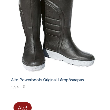
Aito Powerboots Original Lämpösaapas
139,00
€
Ale!