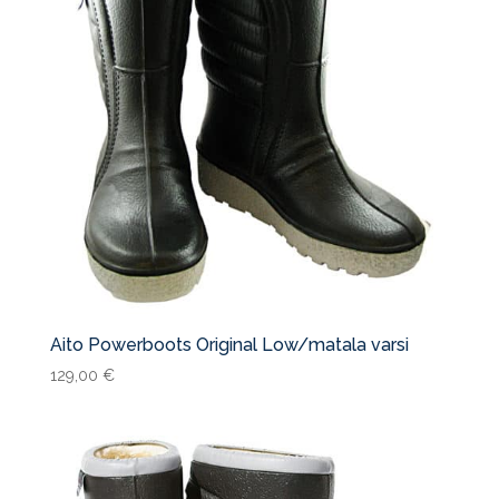
Aito Powerboots Original Low/matala varsi
129,00
€