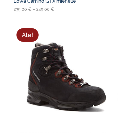
Lowa Camino GTX miehelle
239,00
€
–
249,00
€
Ale!