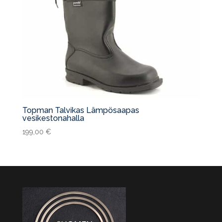
Topman Talvikas Lämpösaapas
vesikestonahalla
199,00
€