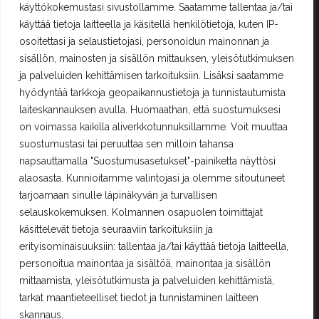
käyttökokemustasi sivustollamme. Saatamme tallentaa ja/tai
Oma tili
käyttää tietoja laitteella ja käsitellä henkilötietoja, kuten IP-
Ostoskori
osoitettasi ja selaustietojasi, personoidun mainonnan ja
Rekisteröityminen
sisällön, mainosten ja sisällön mittauksen, yleisötutkimuksen
Kilpailut ja säännöt
ja palveluiden kehittämisen tarkoituksiin. Lisäksi saatamme
hyödyntää tarkkoja geopaikannustietoja ja tunnistautumista
laiteskannauksen avulla. Huomaathan, että suostumuksesi
Yhteystiedot
on voimassa kaikilla aliverkkotunnuksillamme. Voit muuttaa
suostumustasi tai peruuttaa sen milloin tahansa
Erä-Lindroos Oy
napsauttamalla "Suostumusasetukset"-painiketta näyttösi
Mustamäenkatu 72
15610 Lahti
alaosasta. Kunnioitamme valintojasi ja olemme sitoutuneet
Puh.
(03) 7525 696
tarjoamaan sinulle läpinäkyvän ja turvallisen
selauskokemuksen. Kolmannen osapuolen toimittajat
PALVELEMME TOISTAISEKSI KE - PE 12 - 17
käsittelevät tietoja seuraaviin tarkoituksiin ja
erityisominaisuuksiin: tallentaa ja/tai käyttää tietoja laitteella,
TERVETULOA!
personoitua mainontaa ja sisältöä, mainontaa ja sisällön
era.lindroos(at)gmail.com
mittaamista, yleisötutkimusta ja palveluiden kehittämistä,
tarkat maantieteelliset tiedot ja tunnistaminen laitteen
skannaus.