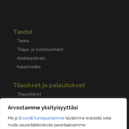
Tiedot
Tarina
Tilaus- ja toimitusehdot
Asiakaspalvelu
Kalastusliike
Tilaukset ja palautukset
Tilausohjeet
Peruuttaminen, palautukset ja reklamaatiot
Arvostamme yksityisyyttäsi
Me ja
{{count}} kumppaniamme
käytämme evästeitä sekä
Asiakastilini
muita seurantatekniikoita parantaaksemme