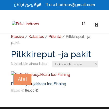
(03) 7525 696
era.lindroos@gmail.com
Etusivu
/
Kalastus
/
Pilkintä
/ Pilkkireput -ja
pakit
Pilkkireput -ja pakit
Näytetään ainoa tulos
Ale!
Retki Reppujakkara Ice Fishing
Alkuperäinen
Nykyinen
89,00
€
69,00
€
hinta
hinta
oli:
on:
89,00 €.
69,00 €.