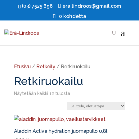
(03) 7525 696
era.lindroos@gmail.com
0 kohdetta
Etusivu
/
Retkeily
/ Retkiruokailu
Retkiruokailu
Näytetään kaikki 12 tulosta
Aladdin Active hydration juomapullo 0,8l