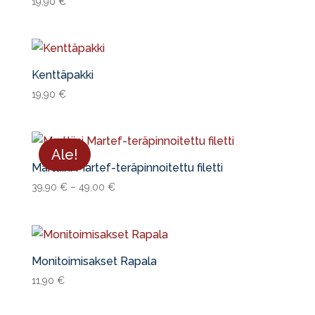
19,90
€
Kenttäpakki
19,90
€
Ale!
Marttiini Martef-teräpinnoitettu filetti
39,90
€
–
49,00
€
Monitoimisakset Rapala
11,90
€