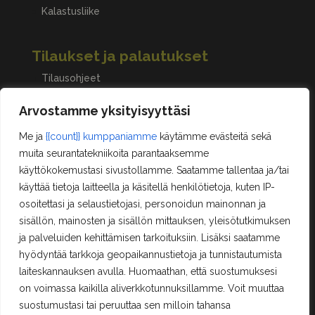
Kalastusliike
Tilaukset ja palautukset
Tilausohjeet
Peruuttaminen, palautukset ja reklamaatiot
Arvostamme yksityisyyttäsi
Me ja
{{count}} kumppaniamme
käytämme evästeitä sekä
Asiakastilini
muita seurantatekniikoita parantaaksemme
käyttökokemustasi sivustollamme. Saatamme tallentaa ja/tai
Oma tili
käyttää tietoja laitteella ja käsitellä henkilötietoja, kuten IP-
Ostoskori
osoitettasi ja selaustietojasi, personoidun mainonnan ja
Rekisteröityminen
sisällön, mainosten ja sisällön mittauksen, yleisötutkimuksen
Kilpailut ja säännöt
ja palveluiden kehittämisen tarkoituksiin. Lisäksi saatamme
hyödyntää tarkkoja geopaikannustietoja ja tunnistautumista
laiteskannauksen avulla. Huomaathan, että suostumuksesi
Yhteystiedot
on voimassa kaikilla aliverkkotunnuksillamme. Voit muuttaa
suostumustasi tai peruuttaa sen milloin tahansa
Erä-Lindroos Oy