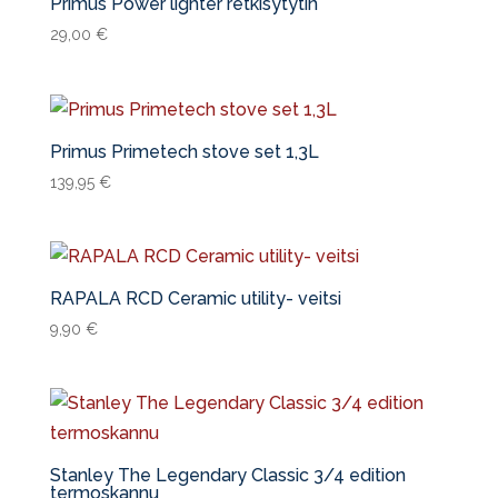
Primus Power lighter retkisytytin
29,00
€
Primus Primetech stove set 1,3L
139,95
€
RAPALA RCD Ceramic utility- veitsi
9,90
€
Stanley The Legendary Classic 3/4 edition
termoskannu