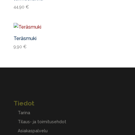
44,90
€
Teräsmuki
9,90
€
Tiedot
Tarina
Tilaus- ja toimitusehdot
Asiakaspalvelu