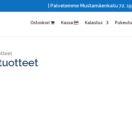
| Palvelemme Mustamäenkatu 72, 1561
Ostoskori
Kassa
Kalastus
Pukeut
otteet
tuotteet