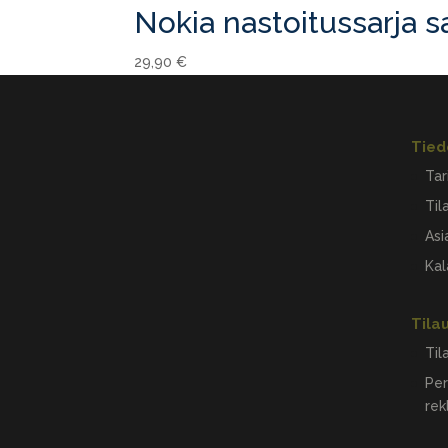
Nokia nastoitussarja 
29,90
€
Tied
Tar
Til
Asi
Kal
Tila
Til
Per
rek