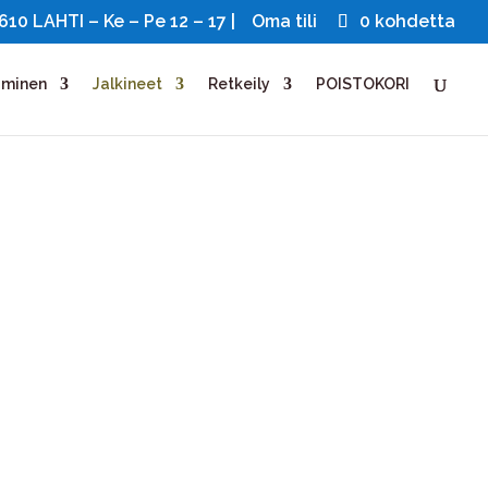
0 LAHTI – Ke – Pe 12 – 17 |
Oma tili
0 kohdetta
uminen
Jalkineet
Retkeily
POISTOKORI