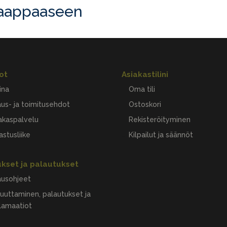
saappaaseen
ot
Asiakastilini
ina
Oma tili
aus- ja toimitusehdot
Ostoskori
akaspalvelu
Rekisteröityminen
astusliike
Kilpailut ja säännöt
ukset ja palautukset
ausohjeet
uuttaminen, palautukset ja
lamaatiot