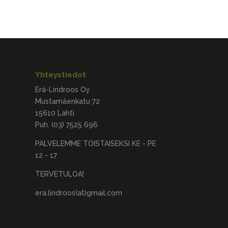
Yhteystiedot
Erä-Lindroos Oy
Mustamäenkatu 72
15610 Lahti
Puh.
(03) 7525 696
PALVELEMME TOISTAISEKSI KE - PE
12 - 17
TERVETULOA!
era.lindroos(at)gmail.com