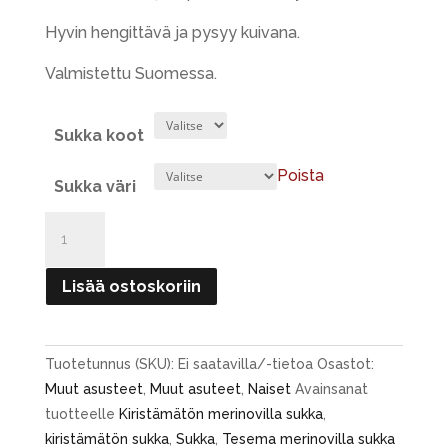
15,90 €.
11,90 €.
Hyvin hengittävä ja pysyy kuivana.
Valmistettu Suomessa.
Sukka koot
Poista
Sukka väri
Kiristämätön
Tesema
Merinovilla
Lisää ostoskoriin
sukka
määrä
Tuotetunnus (SKU):
Ei saatavilla/-tietoa
Osastot:
Muut asusteet
,
Muut asuteet
,
Naiset
Avainsanat
tuotteelle
Kiristämätön merinovilla sukka
,
kiristämätön sukka
,
Sukka
,
Tesema merinovilla sukka