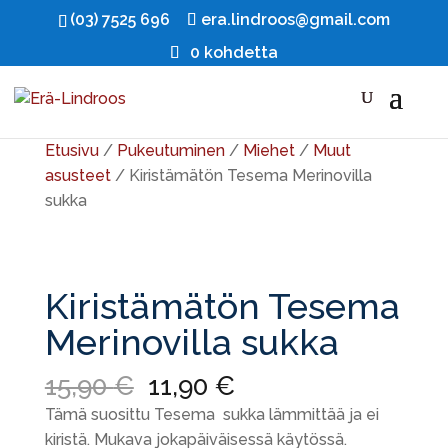
(03) 7525 696
era.lindroos@gmail.com
0 kohdetta
Ale!
Ale!
Etusivu
/
Pukeutuminen
/
Miehet
/
Muut
asusteet
/ Kiristämätön Tesema Merinovilla
sukka
Kiristämätön Tesema
Merinovilla sukka
Alkuperäinen
Nykyinen
15,90
€
11,90
€
hinta
hinta
Tämä suosittu Tesema sukka lämmittää ja ei
oli:
on:
kiristä. Mukava jokapäiväisessä käytössä.