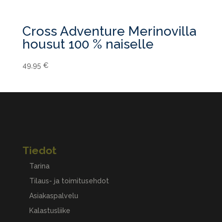
Cross Adventure Merinovilla
housut 100 % naiselle
49,95
€
Tiedot
Tarina
Tilaus- ja toimitusehdot
Asiakaspalvelu
Kalastusliike