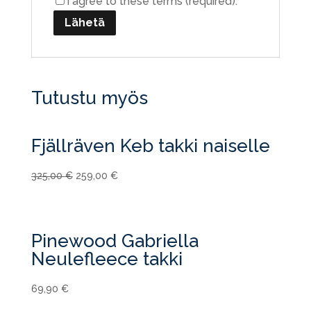
I agree to these terms (required).
Tutustu myös
Fjällräven Keb takki naiselle
Alkuperäinen
Nykyinen
325,00
€
259,00
€
hinta
hinta
oli:
on:
325,00 €.
259,00 €.
Pinewood Gabriella
Neulefleece takki
69,90
€