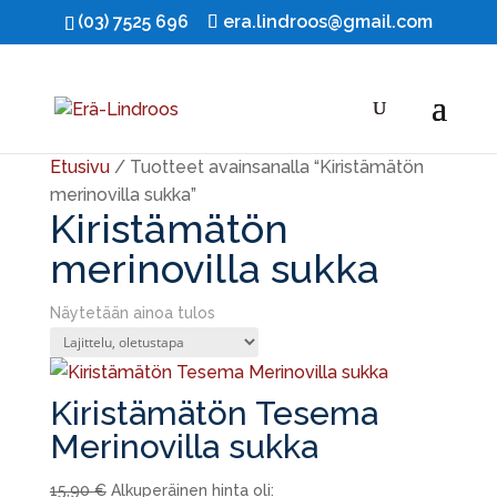
(03) 7525 696
era.lindroos@gmail.com
Ale!
Etusivu
/ Tuotteet avainsanalla “Kiristämätön
merinovilla sukka”
Kiristämätön
merinovilla sukka
Näytetään ainoa tulos
Kiristämätön Tesema
Merinovilla sukka
15,90
€
Alkuperäinen hinta oli: