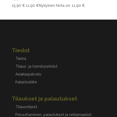
15,90 €.
11,90
€
Nykyinen hinta on: 11,90 €.
Tiedot
Tarina
Tilaus- ja toimitusehdot
Asiakaspalvelu
Kalastusliike
Tilaukset ja palautukset
Tilausohjeet
Peruuttaminen, palautukset ja reklamaatiot