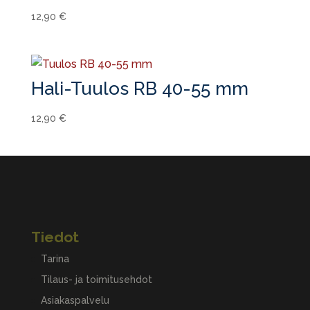
12,90
€
Hali-Tuulos RB 40-55 mm
12,90
€
Tiedot
Tarina
Tilaus- ja toimitusehdot
Asiakaspalvelu