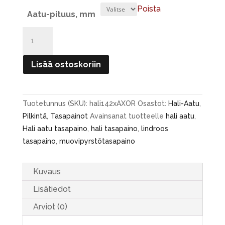
Poista
Aatu-pituus, mm
Hali
Aatu
tasapaino
Lisää ostoskoriin
AXOR
28-
50
Tuotetunnus (SKU):
hali142xAXOR
Osastot:
Hali-Aatu
,
mm
Pilkintä
,
Tasapainot
Avainsanat tuotteelle
hali aatu
,
määrä
Hali aatu tasapaino
,
hali tasapaino
,
lindroos
tasapaino
,
muovipyrstötasapaino
Kuvaus
Lisätiedot
Arviot (0)