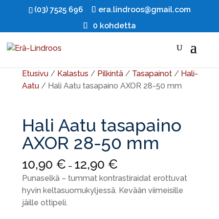
(03) 7525 696
era.lindroos@gmail.com
0 kohdetta
Etusivu
/
Kalastus
/
Pilkintä
/
Tasapainot
/
Hali-
Aatu
/ Hali Aatu tasapaino AXOR 28-50 mm
Hali Aatu tasapaino
AXOR 28-50 mm
10,90
€
12,90
€
–
Punaselkä – tummat kontrastiraidat erottuvat
hyvin keltasuomukyljessä. Kevään viimeisille
jäille ottipeli.