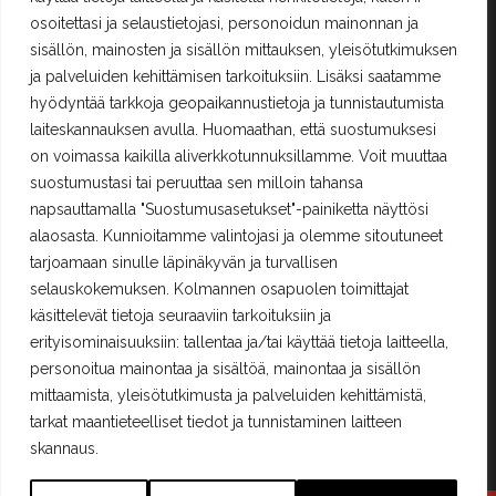
Ostoskori
osoitettasi ja selaustietojasi, personoidun mainonnan ja
Rekisteröityminen
sisällön, mainosten ja sisällön mittauksen, yleisötutkimuksen
Kilpailut ja säännöt
ja palveluiden kehittämisen tarkoituksiin. Lisäksi saatamme
hyödyntää tarkkoja geopaikannustietoja ja tunnistautumista
laiteskannauksen avulla. Huomaathan, että suostumuksesi
Yhteystiedot
on voimassa kaikilla aliverkkotunnuksillamme. Voit muuttaa
suostumustasi tai peruuttaa sen milloin tahansa
Erä-Lindroos Oy
napsauttamalla "Suostumusasetukset"-painiketta näyttösi
Mustamäenkatu 72
15610 Lahti
alaosasta. Kunnioitamme valintojasi ja olemme sitoutuneet
Puh.
(03) 7525 696
tarjoamaan sinulle läpinäkyvän ja turvallisen
selauskokemuksen. Kolmannen osapuolen toimittajat
PALVELEMME TOISTAISEKSI KE - PE 12 - 17
käsittelevät tietoja seuraaviin tarkoituksiin ja
erityisominaisuuksiin: tallentaa ja/tai käyttää tietoja laitteella,
TERVETULOA!
personoitua mainontaa ja sisältöä, mainontaa ja sisällön
era.lindroos(at)gmail.com
mittaamista, yleisötutkimusta ja palveluiden kehittämistä,
tarkat maantieteelliset tiedot ja tunnistaminen laitteen
skannaus.