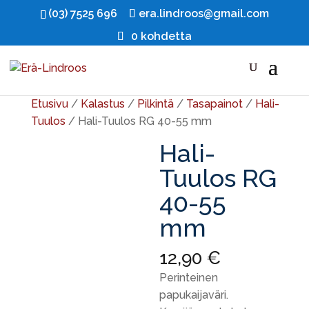
(03) 7525 696
era.lindroos@gmail.com
0 kohdetta
Etusivu
/
Kalastus
/
Pilkintä
/
Tasapainot
/
Hali-
Tuulos
/ Hali-Tuulos RG 40-55 mm
Hali-
Tuulos RG
40-55
mm
12,90
€
Perinteinen
papukaijaväri.