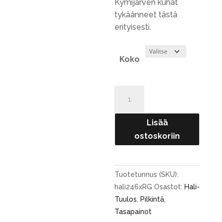
Kymijärven kuhat
tykäänneet tästä
erityisesti.
Koko
Hali-
Tuulos
RG
Lisää
40-
ostoskoriin
55
mm
määrä
Tuotetunnus (SKU):
hali246xRG
Osastot:
Hali-
Tuulos
,
Pilkintä
,
Tasapainot