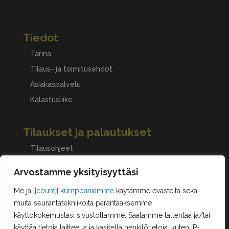
Tiedot
Tarina
Tilaus- ja toimitusehdot
Asiakaspalvelu
Kalastusliike
Tilaukset ja palautukset
Tilausohjeet
Peruuttaminen, palautukset ja reklamaatiot
Arvostamme yksityisyyttäsi
Me ja
{{count}} kumppaniamme
käytämme evästeitä sekä
Asiakastilini
muita seurantatekniikoita parantaaksemme
käyttökokemustasi sivustollamme. Saatamme tallentaa ja/tai
Oma tili
käyttää tietoja laitteella ja käsitellä henkilötietoja, kuten IP-