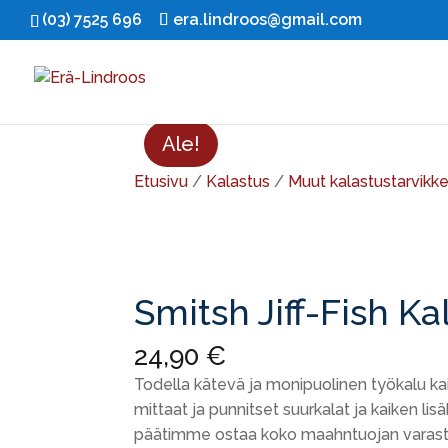
(03) 7525 696
era.lindroos@gmail.com
Ale!
Etusivu
/
Kalastus
/
Muut kalastustarvikk
Smitsh Jiff-Fish K
24,90
€
Todella kätevä ja monipuolinen työkalu kai
mittaat ja punnitset suurkalat ja kaiken lis
päätimme ostaa koko maahntuojan varaston