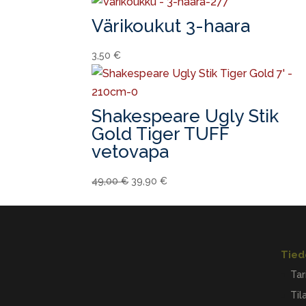
Värikoukut 3-haara
3,50
€
Shakespeare Ugly Stik
Gold Tiger TUFF
vetovapa
Alkuperäinen
Nykyinen
49,00
€
39,90
€
hinta
hinta
oli:
on:
49,00 €.
39,90 €.
Tied
Tar
Til