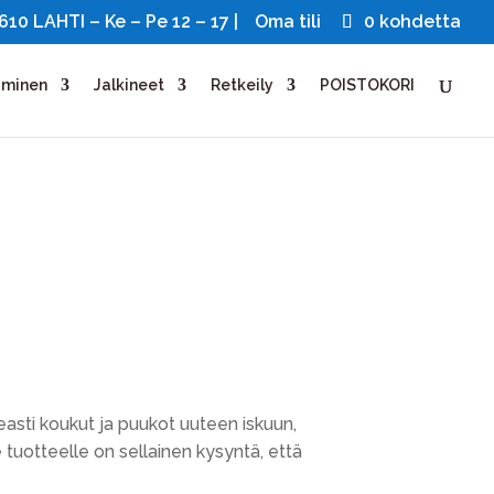
0 LAHTI – Ke – Pe 12 – 17 |
Oma tili
0 kohdetta
uminen
Jalkineet
Retkeily
POISTOKORI
easti koukut ja puukot uuteen iskuun,
e tuotteelle on sellainen kysyntä, että