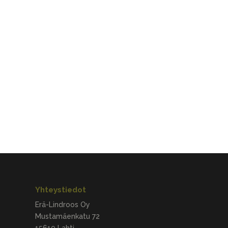
Yhteystiedot
Erä-Lindroos Oy
Mustamäenkatu 72
15610 Lahti