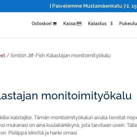
| Palvelemme Mustamäenkatu 72, 1561
Ostoskori
Kassa
Kalastus
Pukeut
eet
/ Smitsh Jiff-Fish Kalastajan monitoimityökalu
alastajan monitoimityökalu
kille kalstajille. Tämän monitoimityökalun avulla teroitat nop
äksi mukanasi on aina kuulakärkikynä, jota tarvitaan usein. Täll
. Pidäppä kiirettä ja hanki omasi.