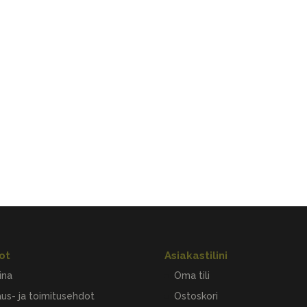
ot
Asiakastilini
ina
Oma tili
aus- ja toimitusehdot
Ostoskori