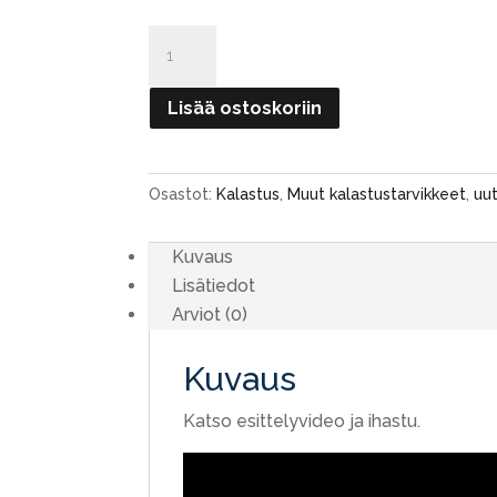
Smitsh
Jiff-
Fish
Lisää ostoskoriin
Kalastajan
monitoimityökalu
määrä
Osastot:
Kalastus
,
Muut kalastustarvikkeet
,
uu
Kuvaus
Lisätiedot
Arviot (0)
Kuvaus
Katso esittelyvideo ja ihastu.