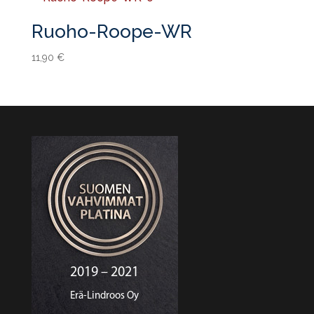
Ruoho-Roope-WR
11,90
€