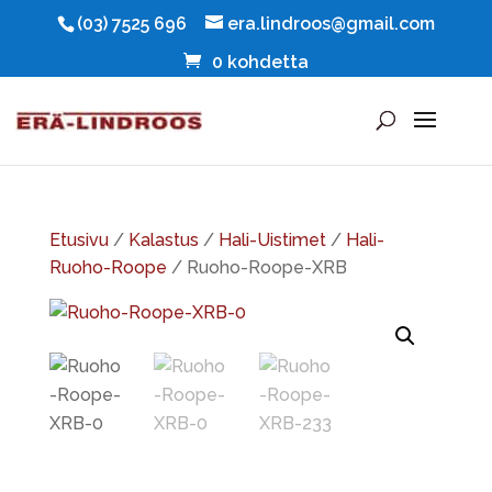
(03) 7525 696
era.lindroos@gmail.com
0 kohdetta
Etusivu
/
Kalastus
/
Hali-Uistimet
/
Hali-
Ruoho-Roope
/ Ruoho-Roope-XRB