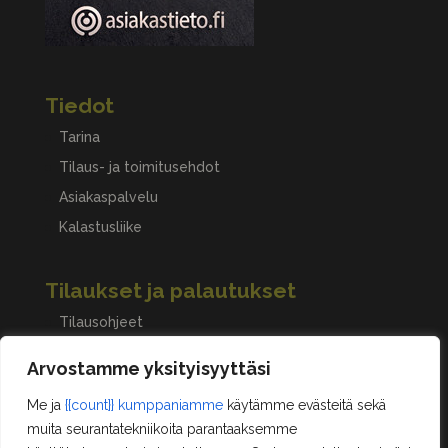
Tiedot
Tarina
Tilaus- ja toimitusehdot
Asiakaspalvelu
Kalastusliike
Tilaukset ja palautukset
Tilausohjeet
Peruuttaminen, palautukset ja reklamaatiot
Arvostamme yksityisyyttäsi
Me ja
{{count}} kumppaniamme
käytämme evästeitä sekä
Asiakastilini
muita seurantatekniikoita parantaaksemme