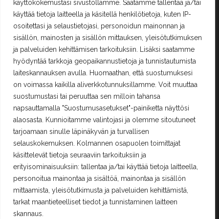
käyttökokemustasi sivustollamme. Saatamme tallentaa ja/tai
Oma tili
käyttää tietoja laitteella ja käsitellä henkilötietoja, kuten IP-
Ostoskori
osoitettasi ja selaustietojasi, personoidun mainonnan ja
Rekisteröityminen
sisällön, mainosten ja sisällön mittauksen, yleisötutkimuksen
Kilpailut ja säännöt
ja palveluiden kehittämisen tarkoituksiin. Lisäksi saatamme
hyödyntää tarkkoja geopaikannustietoja ja tunnistautumista
laiteskannauksen avulla. Huomaathan, että suostumuksesi
Yhteystiedot
on voimassa kaikilla aliverkkotunnuksillamme. Voit muuttaa
suostumustasi tai peruuttaa sen milloin tahansa
Erä-Lindroos Oy
napsauttamalla "Suostumusasetukset"-painiketta näyttösi
Mustamäenkatu 72
15610 Lahti
alaosasta. Kunnioitamme valintojasi ja olemme sitoutuneet
Puh.
(03) 7525 696
tarjoamaan sinulle läpinäkyvän ja turvallisen
selauskokemuksen. Kolmannen osapuolen toimittajat
PALVELEMME TOISTAISEKSI KE - PE 12 - 17
käsittelevät tietoja seuraaviin tarkoituksiin ja
erityisominaisuuksiin: tallentaa ja/tai käyttää tietoja laitteella,
TERVETULOA!
personoitua mainontaa ja sisältöä, mainontaa ja sisällön
era.lindroos(at)gmail.com
mittaamista, yleisötutkimusta ja palveluiden kehittämistä,
tarkat maantieteelliset tiedot ja tunnistaminen laitteen
skannaus.