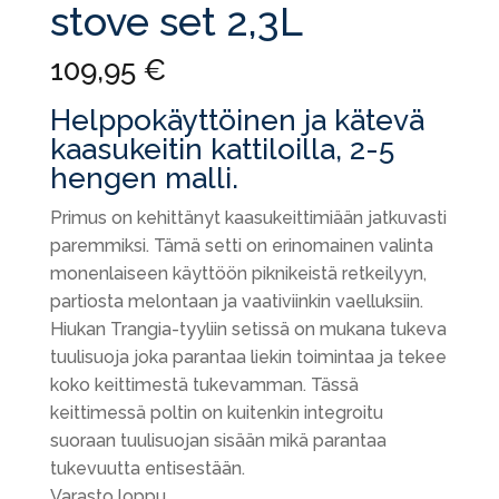
stove set 2,3L
109,95
€
Helppokäyttöinen ja kätevä
kaasukeitin kattiloilla, 2-5
hengen malli.
Primus on kehittänyt kaasukeittimiään jatkuvasti
paremmiksi. Tämä setti on erinomainen valinta
monenlaiseen käyttöön piknikeistä retkeilyyn,
partiosta melontaan ja vaativiinkin vaelluksiin.
Hiukan Trangia-tyyliin setissä on mukana tukeva
tuulisuoja joka parantaa liekin toimintaa ja tekee
koko keittimestä tukevamman. Tässä
keittimessä poltin on kuitenkin integroitu
suoraan tuulisuojan sisään mikä parantaa
tukevuutta entisestään.
Varasto loppu