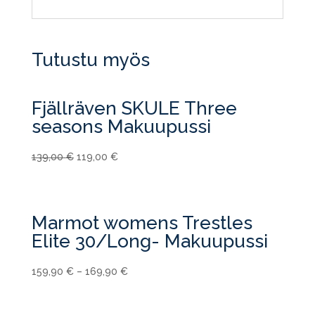
Tutustu myös
Fjällräven SKULE Three
seasons Makuupussi
Alkuperäinen
Nykyinen
139,00
€
119,00
€
hinta
hinta
oli:
on:
139,00 €.
119,00 €.
Marmot womens Trestles
Elite 30/Long- Makuupussi
159,90
€
–
169,90
€