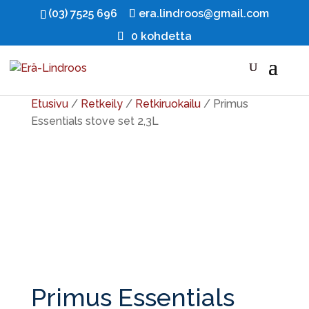
(03) 7525 696
era.lindroos@gmail.com
0 kohdetta
Ale!
Etusivu
/
Retkeily
/
Retkiruokailu
/ Primus
Essentials stove set 2,3L
Primus Essentials