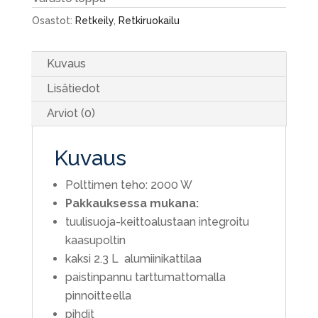
Osastot:
Retkeily
,
Retkiruokailu
Kuvaus
Lisätiedot
Arviot (0)
Kuvaus
Polttimen teho: 2000 W
Pakkauksessa mukana:
tuulisuoja-keittoalustaan integroitu
kaasupoltin
kaksi 2.3 L alumiinikattilaa
paistinpannu tarttumattomalla
pinnoitteella
pihdit