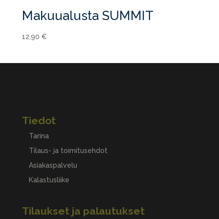
Makuualusta SUMMIT
12,90
€
Tiedot
Tarina
Tilaus- ja toimitusehdot
Asiakaspalvelu
Kalastusliike
Tilaukset ja palautukset