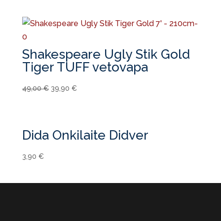
Shakespeare Ugly Stik Gold
Tiger TUFF vetovapa
Alkuperäinen
Nykyinen
49,00
€
39,90
€
hinta
hinta
oli:
on:
49,00 €.
39,90 €.
Dida Onkilaite Didver
3,90
€