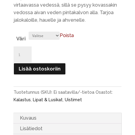
virtaavassa vedessä, sillä se pysyy kovassakin
vedossa aivan veden pintakalvon alla. Tarjoa
jalokaloille, hauelle ja ahvenelle.
Poista
Väri
Kuusamo
Kumma
10g
Lisää ostoskoriin
määrä
Tuotetunnus (SKU):
Ei saatavilla/-tietoa
Osastot:
Kalastus
,
Lipat & Lusikat
,
Uistimet
Kuvaus
Lisätiedot