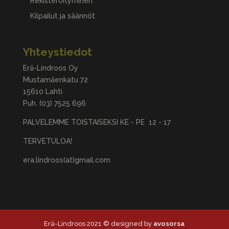
Rekisteröityminen
Kilpailut ja säännöt
Yhteystiedot
Erä-Lindroos Oy
Mustamäenkatu 72
15610 Lahti
Puh.
(03) 7525 696
PALVELEMME TOISTAISEKSI KE - PE 12 - 17
TERVETULOA!
era.lindroos(at)gmail.com
Erä-Lindroos 2021 © designed by
avosorsa