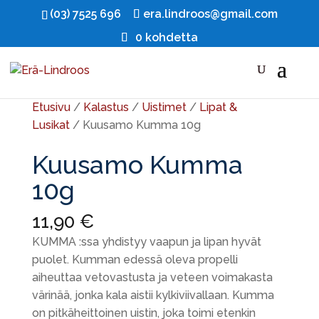
(03) 7525 696
era.lindroos@gmail.com
0 kohdetta
Ale!
Etusivu
/
Kalastus
/
Uistimet
/
Lipat &
Lusikat
/ Kuusamo Kumma 10g
Kuusamo Kumma
10g
11,90
€
KUMMA :ssa yhdistyy vaapun ja lipan hyvät
puolet. Kumman edessä oleva propelli
aiheuttaa vetovastusta ja veteen voimakasta
värinää, jonka kala aistii kylkiviivallaan. Kumma
on pitkäheittoinen uistin, joka toimi etenkin