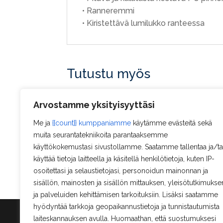
• Ranneremmi
• Kiristettävä lumilukko ranteessa
Tutustu myös
Pinewood Hyttysanorakki
Arvostamme yksityisyyttäsi
Me ja
{{count}} kumppaniamme
käytämme evästeitä sekä
29,90
€
muita seurantatekniikoita parantaaksemme
käyttökokemustasi sivustollamme. Saatamme tallentaa ja/ta
käyttää tietoja laitteella ja käsitellä henkilötietoja, kuten IP-
osoitettasi ja selaustietojasi, personoidun mainonnan ja
sisällön, mainosten ja sisällön mittauksen, yleisötutkimukse
ja palveluiden kehittämisen tarkoituksiin. Lisäksi saatamme
hyödyntää tarkkoja geopaikannustietoja ja tunnistautumista
laiteskannauksen avulla. Huomaathan, että suostumuksesi