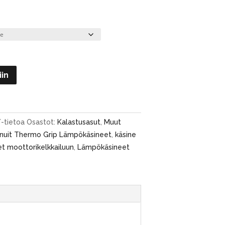
iin
/-tietoa
Osastot:
Kalastusasut
,
Muut
inuit Thermo Grip Lämpökäsineet
,
käsine
t moottorikelkkailuun
,
Lämpökäsineet