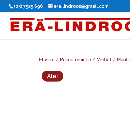
(03) 7525 696
era.lindroos@gmail.com
Etusivu
/
Pukeutuminen
/
Miehet
/
Muut 
Ale!