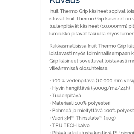
Inuit Thermo Grip käsineet sopivat lois
istuvat Inuit Thermo Grip käsineet on
tuulenpitävät käsineet (10.000mm) pit
lumilukko pitävät takuulla myös lumen l
Rukkasmallisissa Inuit Thermo Grip kä
loistavasti myös toiminnallisempaan k
Grip käsineet soveltuvat loistavasti m
viileämmissä olosuhteissa.
• 100 % vedenpitävä (10.000 mm vesipi
• Hyvin hengittävä (5000g/m2/24h)
• Tuulenpitävä
• Materiaali 100% polyesteri
• Pehmeä ja miellyttävä 100% polyeste
• Vuori 3M™ Thinsulate™ (40g)
• TPU TECH kalvo
• Pitävä ja kulutusta kestävä PU pin