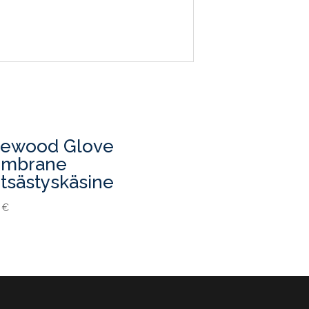
newood Glove
mbrane
tsästyskäsine
0
€