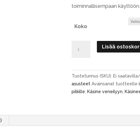
toiminnallisempaan käyttöön.
Koko
Inuit
Lisää ostoskor
Thermo
Grip
Lämpökäsineet
määrä
Tuotetunnus (SKU):
Ei saatavilla
asusteet
Avainsanat tuotteelle
pilkille
,
Käsine veneilyyn
,
Käsinee
)