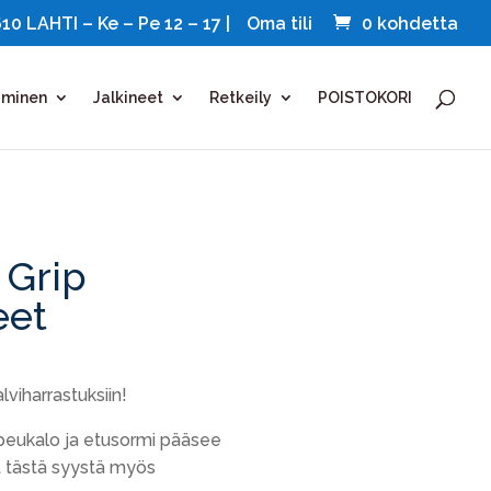
 LAHTI – Ke – Pe 12 – 17 |
Oma tili
0 kohdetta
uminen
Jalkineet
Retkeily
POISTOKORI
 Grip
eet
inen
ykyinen
inta
lviharrastuksiin!
n:
4,90 €.
peukalo ja etusormi pääsee
t tästä syystä myös