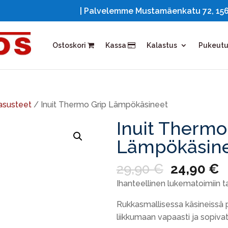
| Palvelemme Mustamäenkatu 72, 15610
Ostoskori
Kassa
Kalastus
Pukeut
asusteet
/ Inuit Thermo Grip Lämpökäsineet
Inuit Thermo
Lämpökäsin
Alkuperä
N
29,90
€
24,90
€
hinta
h
Ihanteellinen lukematoimiin ta
oli:
o
29,90 €.
2
Rukkasmallisessa käsineissä 
liikkumaan vapaasti ja sopiva