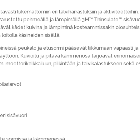
tavasti lukemattomiin eri talviharrastuksiin ja aktiviteetteihi
 varustettu pehmeällä ja lämpimällä 3M™ Thinsulate™ sisävuor
ävät kädet kuivina ja lämpiminä kosteammissakin olosuhteiss
oitolla käsineiden sisältä.
sineissä peukalo ja etusormi pääsevät liikkumaan vapaasti ja
äyttöön. Kuvioitu ja pitävä kämmenosa tarjoavat erinomaisen
m. moottorikelkkailuun, pilkintään ja talvikalastukseen sekä 
lariarvo)
ri sisävuori
noite sormissa ja kämmenessä