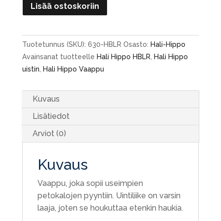
Hali
Lisää ostoskoriin
Hippo-
HBLR
määrä
Tuotetunnus (SKU):
630-HBLR
Osasto:
Hali-Hippo
Avainsanat tuotteelle
Hali Hippo HBLR
,
Hali Hippo
uistin
,
Hali Hippo Vaappu
Kuvaus
Lisätiedot
Arviot (0)
Kuvaus
Vaappu, joka sopii useimpien
petokalojen pyyntiin. Uintiliike on varsin
laaja, joten se houkuttaa etenkin haukia.