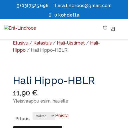
(03) 7525 696
era.lindroos@gmail.com
0 kohdetta
Etusivu
/
Kalastus
/
Hali-Uistimet
/
Hali-
Hippo
/ Hali Hippo-HBLR
Hali Hippo-HBLR
11,90
€
Yleisvaappu esim. hauelle
Poista
Pituus