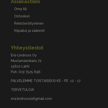
Asiakastilini
Oma tili
Ostoskori
Rekisteröityminen
Kilpailut ja säännöt
Yhteystiedot
Erä-Lindroos Oy
Mustamäenkatu 72
15610 Lahti
Puh.
(03) 7525 696
PALVELEMME TOISTAISEKSI KE - PE 12 - 17
TERVETULOA!
era.lindroos(at)gmail.com