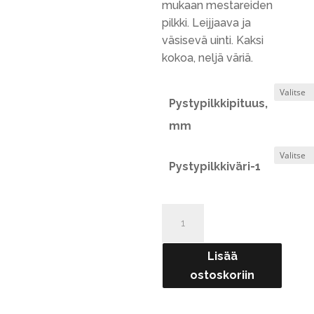
mukaan mestareiden
pilkki. Leijjaava ja
väsisevä uinti. Kaksi
kokoa, neljä väriä.
Pystypilkkipituus,
mm
Pystypilkkiväri-1
Hali-
SM
pystypilkki
Lisää
määrä
ostoskoriin