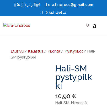
(03) 7525 696
era.lindroos@gmail.com
0 kohdetta
Etusivu
/
Kalastus
/
Pilkintä
/
Pystypilkit
/ Hali-
SM pystypilkki
Hali-SM
pystypilk
ki
10,90
€
Hali-SM. Nimensä