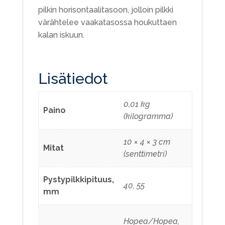
pilkin horisontaalitasoon, jolloin pilkki
värähtelee vaakatasossa houkuttaen
kalan iskuun.
Lisätiedot
0,01 kg
Paino
(kilogramma)
10 × 4 × 3 cm
Mitat
(senttimetri)
Pystypilkkipituus,
40, 55
mm
Hopea/Hopea,