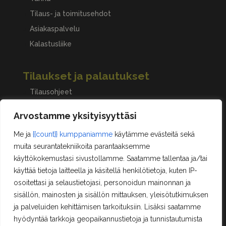
Tilaus- ja toimitusehdot
Asiakaspalvelu
Kalastusliike
Tilaukset ja palautukset
Tilausohjeet
Peruuttaminen, palautukset ja reklamaatiot
Arvostamme yksityisyyttäsi
Me ja
{{count}} kumppaniamme
käytämme evästeitä sekä
Asiakastilini
muita seurantatekniikoita parantaaksemme
käyttökokemustasi sivustollamme. Saatamme tallentaa ja/tai
Oma tili
käyttää tietoja laitteella ja käsitellä henkilötietoja, kuten IP-
Ostoskori
osoitettasi ja selaustietojasi, personoidun mainonnan ja
Rekisteröityminen
sisällön, mainosten ja sisällön mittauksen, yleisötutkimuksen
Kilpailut ja säännöt
ja palveluiden kehittämisen tarkoituksiin. Lisäksi saatamme
hyödyntää tarkkoja geopaikannustietoja ja tunnistautumista