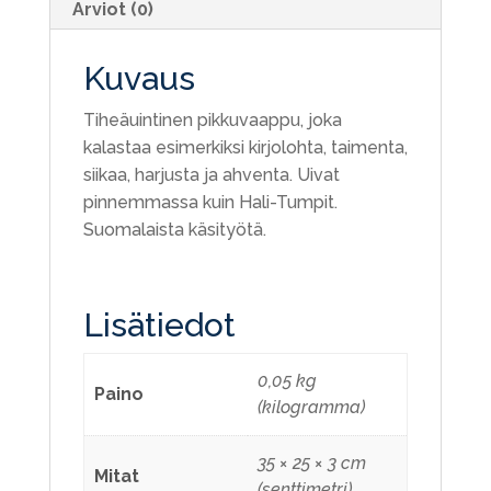
Arviot (0)
Kuvaus
Tiheäuintinen pikkuvaappu, joka
kalastaa esimerkiksi kirjolohta, taimenta,
siikaa, harjusta ja ahventa. Uivat
pinnemmassa kuin Hali-Tumpit.
Suomalaista käsityötä.
Lisätiedot
0,05 kg
Paino
(kilogramma)
35 × 25 × 3 cm
Mitat
(senttimetri)