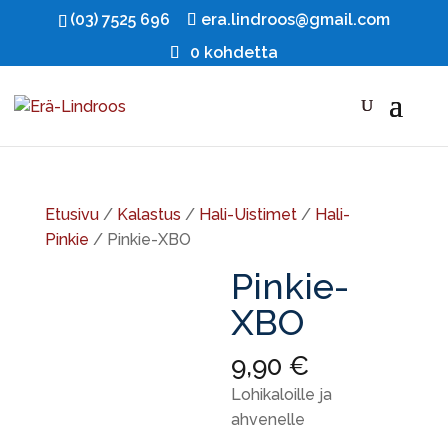
(03) 7525 696
era.lindroos@gmail.com
0 kohdetta
Etusivu
/
Kalastus
/
Hali-Uistimet
/
Hali-
Pinkie
/ Pinkie-XBO
Pinkie-
XBO
9,90
€
Lohikaloille ja
ahvenelle