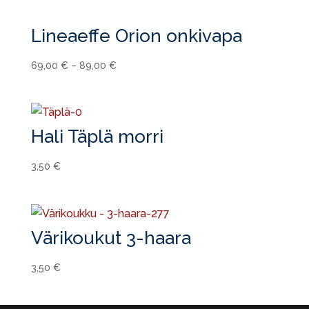
Lineaeffe Orion onkivapa
69,00
€
–
89,00
€
Hali Täplä morri
3,50
€
Värikoukut 3-haara
3,50
€