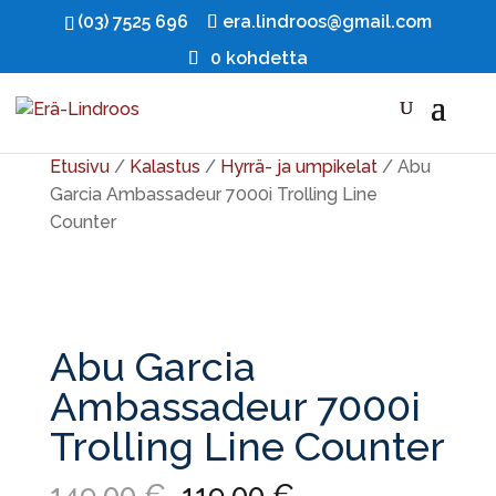
(03) 7525 696
era.lindroos@gmail.com
0 kohdetta
Ale!
Etusivu
/
Kalastus
/
Hyrrä- ja umpikelat
/ Abu
Garcia Ambassadeur 7000i Trolling Line
Counter
Abu Garcia
Ambassadeur 7000i
Trolling Line Counter
Alkuperäinen
Nykyinen
149,00
€
119,00
€