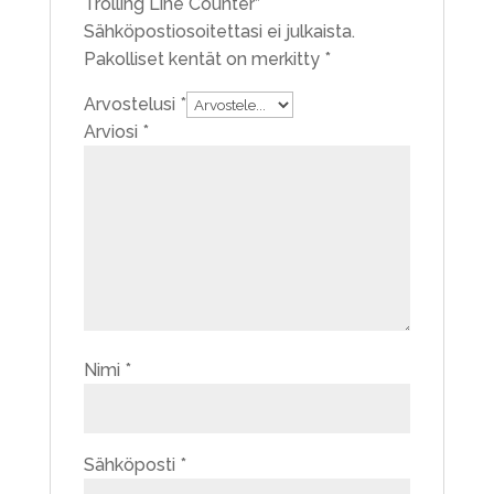
Trolling Line Counter”
Sähköpostiosoitettasi ei julkaista.
Pakolliset kentät on merkitty
*
Arvostelusi
*
Arviosi
*
Nimi
*
Sähköposti
*