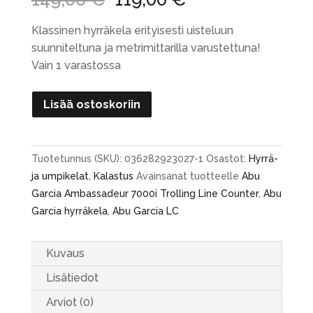
hinta
hinta
oli:
on:
Klassinen hyrräkela erityisesti uisteluun
149,00 €.
119,00 €.
suunniteltuna ja metrimittarilla varustettuna!
Vain 1 varastossa
Abu
Lisää ostoskoriin
Garcia
Ambassadeur
7000i
Tuotetunnus (SKU):
036282923027-1
Osastot:
Hyrrä-
Trolling
ja umpikelat
,
Kalastus
Avainsanat tuotteelle
Abu
Line
Garcia Ambassadeur 7000i Trolling Line Counter
,
Abu
Counter
Garcia hyrräkela
,
Abu Garcia LC
määrä
Kuvaus
Lisätiedot
Arviot (0)