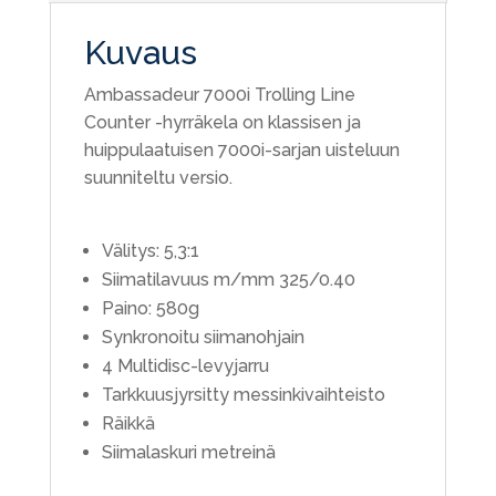
Kuvaus
Ambassadeur 7000i Trolling Line
Counter -hyrräkela on klassisen ja
huippulaatuisen 7000i-sarjan uisteluun
suunniteltu versio.
Välitys: 5,3:1
Siimatilavuus m/mm 325/0.40
Paino: 580g
Synkronoitu siimanohjain
4 Multidisc-levyjarru
Tarkkuusjyrsitty messinkivaihteisto
Räikkä
Siimalaskuri metreinä