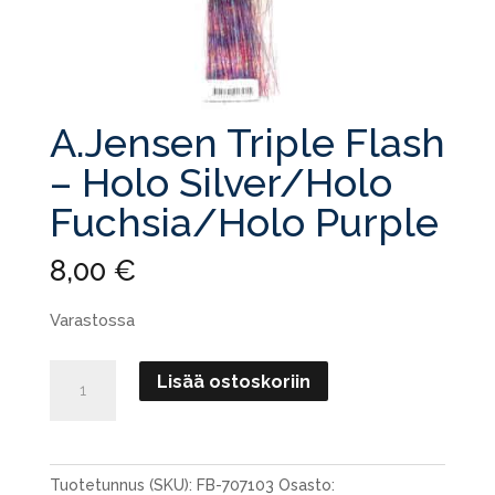
A.Jensen Triple Flash
– Holo Silver/Holo
Fuchsia/Holo Purple
8,00
€
Varastossa
A.Jensen
Lisää ostoskoriin
Triple
Flash
-
Holo
Tuotetunnus (SKU):
FB-707103
Osasto: