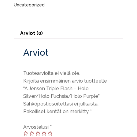
Silver/Holo
Uncategorized
Fuchsia/Holo
Purple
määrä
Arviot (0)
Arviot
Tuotearvioita ei vielä ole.
Kirjoita ensimmäinen arvio tuotteelle
“A.Jensen Triple Flash – Holo
Silver/Holo Fuchsia/Holo Purple”
Sähköpostiosoitettasi ei julkaista.
Pakolliset kentät on merkitty
*
Arvostelusi
*