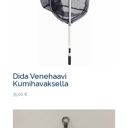
Dida Venehaavi
Kumihavaksella
35,00
€