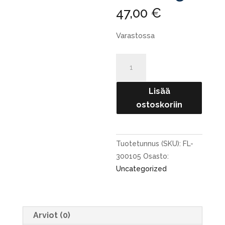
47,00
€
Varastossa
A.Jensen
SH
Pro
Lisää
Series
ostoskoriin
-
Horizon
-
Tuotetunnus (SKU):
FL-
Floating
300105
Osasto:
määrä
Uncategorized
Arviot (0)