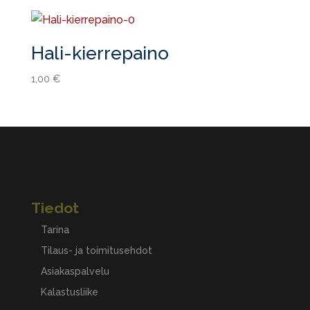
Hali-kierrepaino
1,00
€
Tiedot
Tarina
Tilaus- ja toimitusehdot
Asiakaspalvelu
Kalastusliike