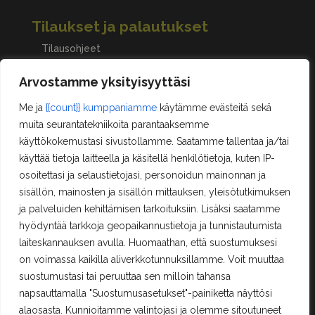
Tilaukset ja palautukset
Tilausohjeet
Peruuttaminen, palautukset ja reklamaatiot
Arvostamme yksityisyyttäsi
Me ja
{{count}} kumppaniamme
käytämme evästeitä sekä
Asiakastilini
muita seurantatekniikoita parantaaksemme
käyttökokemustasi sivustollamme. Saatamme tallentaa ja/tai
Oma tili
käyttää tietoja laitteella ja käsitellä henkilötietoja, kuten IP-
Ostoskori
osoitettasi ja selaustietojasi, personoidun mainonnan ja
Rekisteröityminen
sisällön, mainosten ja sisällön mittauksen, yleisötutkimuksen
Kilpailut ja säännöt
ja palveluiden kehittämisen tarkoituksiin. Lisäksi saatamme
hyödyntää tarkkoja geopaikannustietoja ja tunnistautumista
laiteskannauksen avulla. Huomaathan, että suostumuksesi
Yhteystiedot
on voimassa kaikilla aliverkkotunnuksillamme. Voit muuttaa
suostumustasi tai peruuttaa sen milloin tahansa
Erä-Lindroos Oy
Mustamäenkatu 72
napsauttamalla "Suostumusasetukset"-painiketta näyttösi
15610 Lahti
alaosasta. Kunnioitamme valintojasi ja olemme sitoutuneet