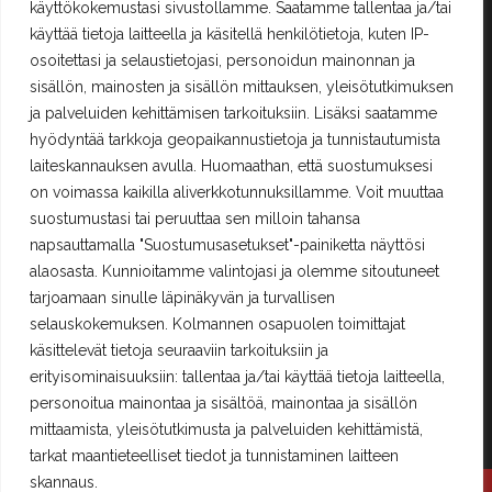
käyttökokemustasi sivustollamme. Saatamme tallentaa ja/tai
Rekisteröityminen
käyttää tietoja laitteella ja käsitellä henkilötietoja, kuten IP-
Kilpailut ja säännöt
osoitettasi ja selaustietojasi, personoidun mainonnan ja
sisällön, mainosten ja sisällön mittauksen, yleisötutkimuksen
ja palveluiden kehittämisen tarkoituksiin. Lisäksi saatamme
Yhteystiedot
hyödyntää tarkkoja geopaikannustietoja ja tunnistautumista
Erä-Lindroos Oy
laiteskannauksen avulla. Huomaathan, että suostumuksesi
Mustamäenkatu 72
on voimassa kaikilla aliverkkotunnuksillamme. Voit muuttaa
15610 Lahti
suostumustasi tai peruuttaa sen milloin tahansa
Puh.
(03) 7525 696
napsauttamalla "Suostumusasetukset"-painiketta näyttösi
alaosasta. Kunnioitamme valintojasi ja olemme sitoutuneet
PALVELEMME TOISTAISEKSI KE - PE 12 - 17
tarjoamaan sinulle läpinäkyvän ja turvallisen
TERVETULOA!
selauskokemuksen. Kolmannen osapuolen toimittajat
käsittelevät tietoja seuraaviin tarkoituksiin ja
era.lindroos(at)gmail.com
erityisominaisuuksiin: tallentaa ja/tai käyttää tietoja laitteella,
personoitua mainontaa ja sisältöä, mainontaa ja sisällön
mittaamista, yleisötutkimusta ja palveluiden kehittämistä,
tarkat maantieteelliset tiedot ja tunnistaminen laitteen
skannaus.