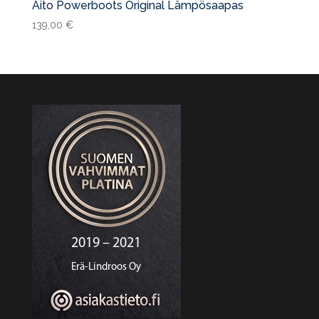
Aito Powerboots Original Lämpösaapas
139,00
€