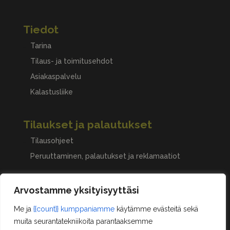
Tiedot
Tarina
Tilaus- ja toimitusehdot
Asiakaspalvelu
Kalastusliike
Tilaukset ja palautukset
Tilausohjeet
Peruuttaminen, palautukset ja reklamaatiot
Arvostamme yksityisyyttäsi
Asiakastilini
Oma tili
Me ja
{{count}} kumppaniamme
käytämme evästeitä sekä
muita seurantatekniikoita parantaaksemme
Ostoskori