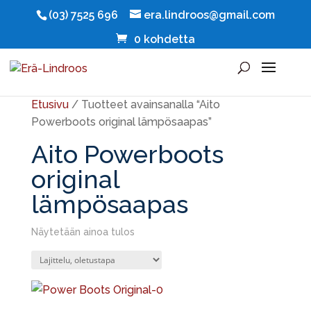
(03) 7525 696
era.lindroos@gmail.com
0 kohdetta
Etusivu
/ Tuotteet avainsanalla “Aito
Powerboots original lämpösaapas”
Aito Powerboots
original
lämpösaapas
Näytetään ainoa tulos