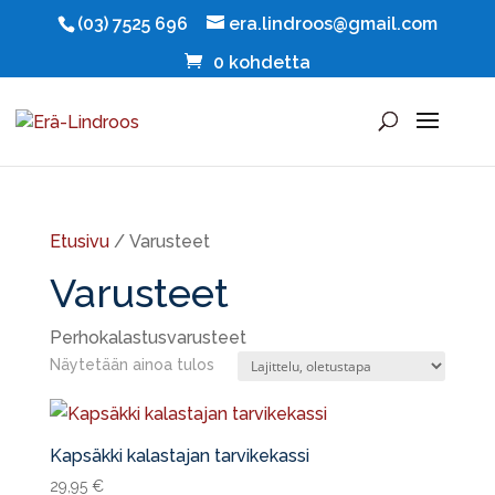
(03) 7525 696
era.lindroos@gmail.com
0 kohdetta
Etusivu
/ Varusteet
Varusteet
Perhokalastusvarusteet
Näytetään ainoa tulos
Kapsäkki kalastajan tarvikekassi
29,95
€