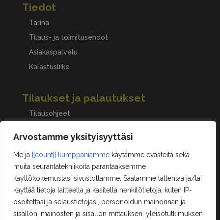
Tiedot
Tarina
Tilaus- ja toimitusehdot
Asiakaspalvelu
Kalastusliike
Tilaukset ja palautukset
Tilausohjeet
Peruuttaminen, palautukset ja reklamaatiot
Arvostamme yksityisyyttäsi
Me ja
{{count}} kumppaniamme
käytämme evästeitä sekä
Asiakastilini
muita seurantatekniikoita parantaaksemme
käyttökokemustasi sivustollamme. Saatamme tallentaa ja/tai
Oma tili
käyttää tietoja laitteella ja käsitellä henkilötietoja, kuten IP-
Ostoskori
osoitettasi ja selaustietojasi, personoidun mainonnan ja
Rekisteröityminen
sisällön, mainosten ja sisällön mittauksen, yleisötutkimuksen