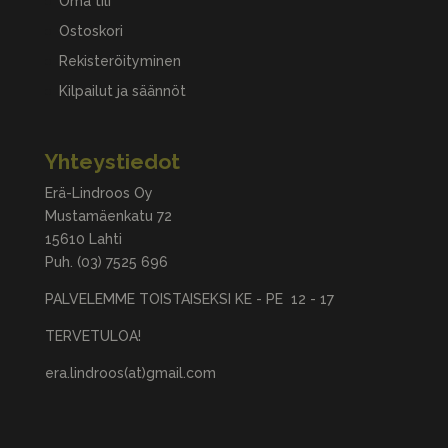
Oma tili
Ostoskori
Rekisteröityminen
Kilpailut ja säännöt
Yhteystiedot
Erä-Lindroos Oy
Mustamäenkatu 72
15610 Lahti
Puh.
(03) 7525 696
PALVELEMME TOISTAISEKSI KE - PE 12 - 17
TERVETULOA!
era.lindroos(at)gmail.com