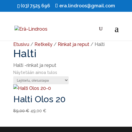
(03) 7525 696
era.lindroos@gmail.com
Ale!
Etusivu
/
Retkeily
/
Rinkat ja reput
/ Halti
Halti
Halti -rinkat ja reput
Näytetään ainoa tulos
Halti Olos 20
Alkuperäinen
Nykyinen
89,00
€
49,00
€
hinta
hinta
oli:
on:
89,00 €.
49,00 €.