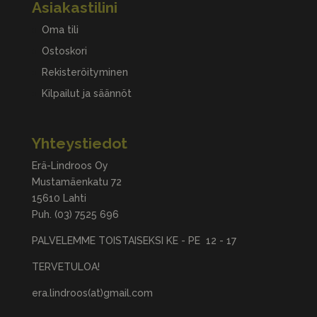
Asiakastilini
Oma tili
Ostoskori
Rekisteröityminen
Kilpailut ja säännöt
Yhteystiedot
Erä-Lindroos Oy
Mustamäenkatu 72
15610 Lahti
Puh.
(03) 7525 696
PALVELEMME TOISTAISEKSI KE - PE 12 - 17
TERVETULOA!
era.lindroos(at)gmail.com