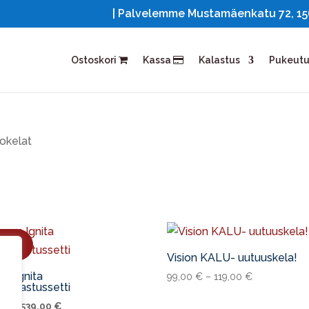
| Palvelemme Mustamäenkatu 72, 1561
Ostoskori
Kassa
Kalastus
Pukeut
okelat
Ale!
Vision KALU- uutuuskela!
en Ignita
99,00
€
–
119,00
€
okalastussetti
Alkuperäinen
Nykyinen
00
€
539,00
€