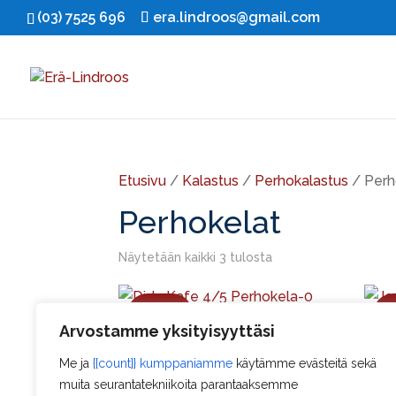
(03) 7525 696
era.lindroos@gmail.com
Etusivu
/
Kalastus
/
Perhokalastus
/ Perh
Perhokelat
Näytetään kaikki 3 tulosta
Ale!
Arvostamme yksityisyyttäsi
Dida Kafe Perhokela
Jens
Alkuperäinen
Nykyinen
149,00
€
99,00
€
Me ja
{{count}} kumppaniamme
käytämme evästeitä sekä
perh
hinta
hinta
muita seurantatekniikoita parantaaksemme
683,
oli:
on: