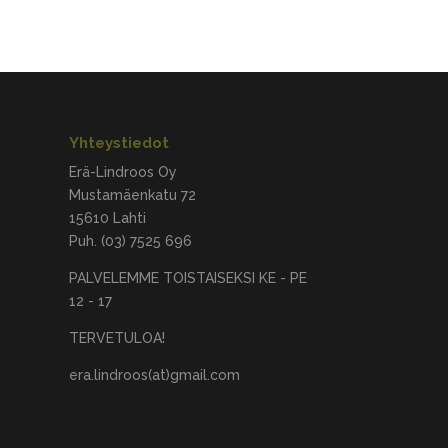
Yhteystiedot
Erä-Lindroos Oy
Mustamäenkatu 72
15610 Lahti
Puh.
(03) 7525 696
PALVELEMME TOISTAISEKSI KE - PE
12 - 17
TERVETULOA!
era.lindroos(at)gmail.com