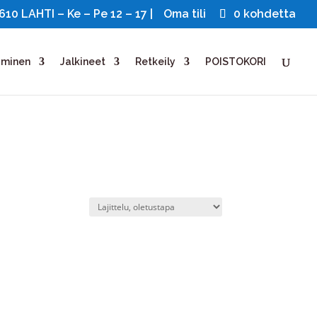
0 LAHTI – Ke – Pe 12 – 17 |
Oma tili
0 kohdetta
uminen
Jalkineet
Retkeily
POISTOKORI