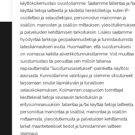
käyttökokemustasi sivustollamme. Saatamme tallentaa ja/ta
149,00 €.
99,00 €.
käyttää tietoja laitteella ja käsitellä henkilötietoja, kuten IP-
osoitettasi ja selaustietojasi, personoidun mainonnan ja
sisällön, mainosten ja sisällön mittauksen, yleisötutkimukse
ja palveluiden kehittämisen tarkoituksiin. Lisäksi saatamme
hyödyntää tarkkoja geopaikannustietoja ja tunnistautumista
Tied
laiteskannauksen avulla. Huomaathan, että suostumuksesi
Tar
on voimassa kaikilla aliverkkotunnuksillamme. Voit muuttaa
Til
suostumustasi tai peruuttaa sen milloin tahansa
napsauttamalla "Suostumusasetukset"-painiketta näyttösi
Asi
alaosasta. Kunnioitamme valintojasi ja olemme sitoutuneet
Kal
tarjoamaan sinulle läpinäkyvän ja turvallisen
selauskokemuksen. Kolmannen osapuolen toimittajat
Tila
käsittelevät tietoja seuraaviin tarkoituksiin ja
erityisominaisuuksiin: tallentaa ja/tai käyttää tietoja laitteella,
Til
personoitua mainontaa ja sisältöä, mainontaa ja sisällön
Per
mittaamista, yleisötutkimusta ja palveluiden kehittämistä,
rek
tarkat maantieteelliset tiedot ja tunnistaminen laitteen
skannaus.