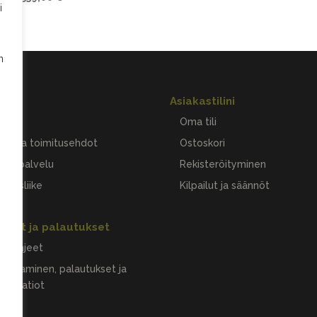
i
hinta
hinta
oli:
on:
683,00 €.
539,00 €.
n
ot
Asiakastilini
ina
Oma tili
aus- ja toimitusehdot
Ostoskori
akaspalvelu
Rekisteröityminen
astusliike
Kilpailut ja säännöt
ukset ja palautukset
ausohjeet
uuttaminen, palautukset ja
lamaatiot