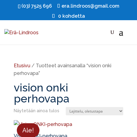
(03) 7525 696
era.lindroos@gmail.com
0 kohdetta
Etusivu
/ Tuotteet avainsanalla “vision onki
perhovapa”
vision onki
perhovapa
Näytetään ainoa tulos
Ale!
Vision ONKI-perhovapa