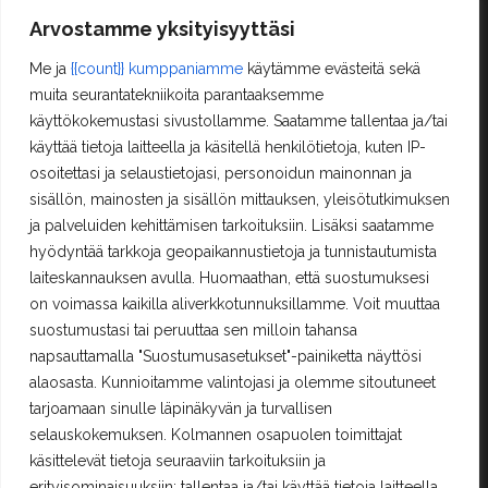
Peruuttaminen, palautukset ja reklamaatiot
Arvostamme yksityisyyttäsi
Me ja
{{count}} kumppaniamme
käytämme evästeitä sekä
Asiakastilini
muita seurantatekniikoita parantaaksemme
käyttökokemustasi sivustollamme. Saatamme tallentaa ja/tai
Oma tili
käyttää tietoja laitteella ja käsitellä henkilötietoja, kuten IP-
Ostoskori
osoitettasi ja selaustietojasi, personoidun mainonnan ja
Rekisteröityminen
sisällön, mainosten ja sisällön mittauksen, yleisötutkimuksen
Kilpailut ja säännöt
ja palveluiden kehittämisen tarkoituksiin. Lisäksi saatamme
hyödyntää tarkkoja geopaikannustietoja ja tunnistautumista
laiteskannauksen avulla. Huomaathan, että suostumuksesi
Yhteystiedot
on voimassa kaikilla aliverkkotunnuksillamme. Voit muuttaa
suostumustasi tai peruuttaa sen milloin tahansa
Erä-Lindroos Oy
Mustamäenkatu 72
napsauttamalla "Suostumusasetukset"-painiketta näyttösi
15610 Lahti
alaosasta. Kunnioitamme valintojasi ja olemme sitoutuneet
Puh.
(03) 7525 696
tarjoamaan sinulle läpinäkyvän ja turvallisen
selauskokemuksen. Kolmannen osapuolen toimittajat
PALVELEMME TOISTAISEKSI KE - PE 12 - 17
käsittelevät tietoja seuraaviin tarkoituksiin ja
TERVETULOA!
erityisominaisuuksiin: tallentaa ja/tai käyttää tietoja laitteella,