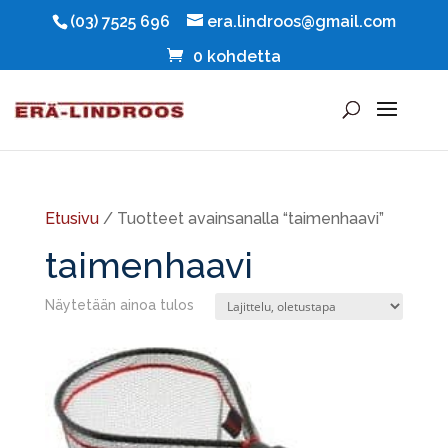
(03) 7525 696
era.lindroos@gmail.com
0 kohdetta
Etusivu
/ Tuotteet avainsanalla “taimenhaavi”
taimenhaavi
Näytetään ainoa tulos