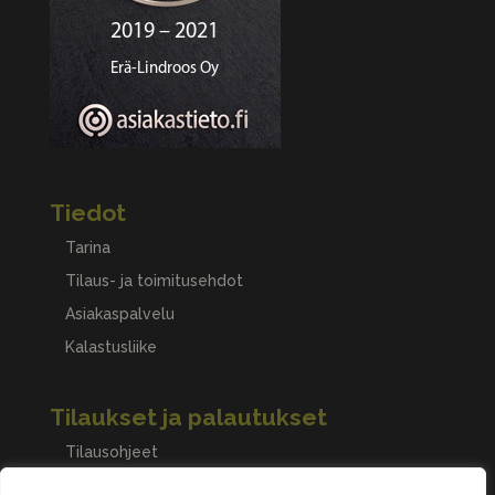
Tiedot
Tarina
Tilaus- ja toimitusehdot
Asiakaspalvelu
Kalastusliike
Tilaukset ja palautukset
Tilausohjeet
Peruuttaminen, palautukset ja reklamaatiot