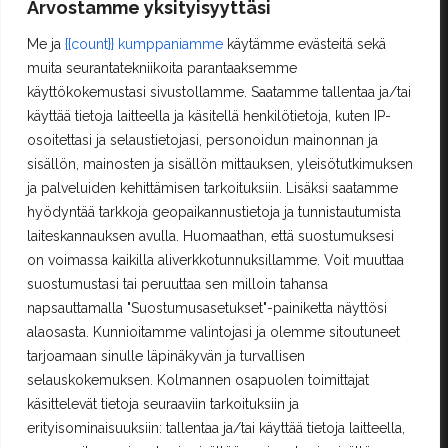
Arvostamme yksityisyyttäsi
Me ja
{{count}} kumppaniamme
käytämme evästeitä sekä
Asiakastilini
muita seurantatekniikoita parantaaksemme
käyttökokemustasi sivustollamme. Saatamme tallentaa ja/tai
Oma tili
käyttää tietoja laitteella ja käsitellä henkilötietoja, kuten IP-
Ostoskori
osoitettasi ja selaustietojasi, personoidun mainonnan ja
Rekisteröityminen
sisällön, mainosten ja sisällön mittauksen, yleisötutkimuksen
Kilpailut ja säännöt
ja palveluiden kehittämisen tarkoituksiin. Lisäksi saatamme
hyödyntää tarkkoja geopaikannustietoja ja tunnistautumista
laiteskannauksen avulla. Huomaathan, että suostumuksesi
Yhteystiedot
on voimassa kaikilla aliverkkotunnuksillamme. Voit muuttaa
suostumustasi tai peruuttaa sen milloin tahansa
Erä-Lindroos Oy
napsauttamalla "Suostumusasetukset"-painiketta näyttösi
Mustamäenkatu 72
15610 Lahti
alaosasta. Kunnioitamme valintojasi ja olemme sitoutuneet
Puh.
(03) 7525 696
tarjoamaan sinulle läpinäkyvän ja turvallisen
selauskokemuksen. Kolmannen osapuolen toimittajat
PALVELEMME TOISTAISEKSI KE - PE 12 - 17
käsittelevät tietoja seuraaviin tarkoituksiin ja
erityisominaisuuksiin: tallentaa ja/tai käyttää tietoja laitteella,
TERVETULOA!