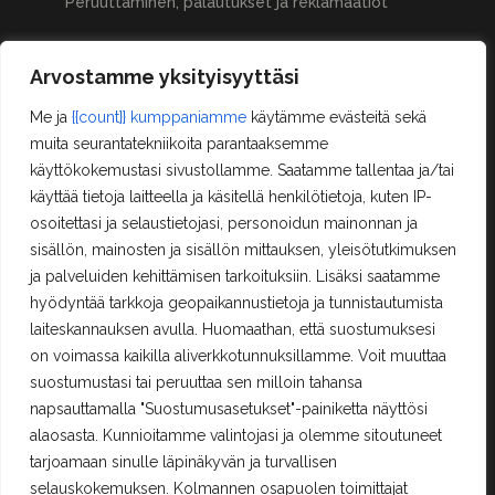
Peruuttaminen, palautukset ja reklamaatiot
Arvostamme yksityisyyttäsi
Asiakastilini
Oma tili
Me ja
{{count}} kumppaniamme
käytämme evästeitä sekä
muita seurantatekniikoita parantaaksemme
Ostoskori
käyttökokemustasi sivustollamme. Saatamme tallentaa ja/tai
Rekisteröityminen
käyttää tietoja laitteella ja käsitellä henkilötietoja, kuten IP-
Kilpailut ja säännöt
osoitettasi ja selaustietojasi, personoidun mainonnan ja
sisällön, mainosten ja sisällön mittauksen, yleisötutkimuksen
ja palveluiden kehittämisen tarkoituksiin. Lisäksi saatamme
Yhteystiedot
hyödyntää tarkkoja geopaikannustietoja ja tunnistautumista
Erä-Lindroos Oy
laiteskannauksen avulla. Huomaathan, että suostumuksesi
Mustamäenkatu 72
on voimassa kaikilla aliverkkotunnuksillamme. Voit muuttaa
15610 Lahti
suostumustasi tai peruuttaa sen milloin tahansa
Puh.
(03) 7525 696
napsauttamalla "Suostumusasetukset"-painiketta näyttösi
alaosasta. Kunnioitamme valintojasi ja olemme sitoutuneet
PALVELEMME TOISTAISEKSI KE - PE 12 - 17
tarjoamaan sinulle läpinäkyvän ja turvallisen
TERVETULOA!
selauskokemuksen. Kolmannen osapuolen toimittajat