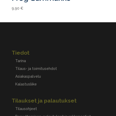
9,90
€
Tiedot
Tarina
Tilaus- ja toimitusehdot
Asiakaspalvelu
Kalastusliike
Tilaukset ja palautukset
Tilausohjeet