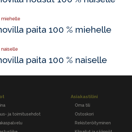
ovilla paita 100 % miehelle
villa paita 100 % naiselle
ot
Asiakastilini
ina
Oma tili
aus- ja toimitusehdot
Ostoskori
akaspalvelu
Rekisteröityminen
astusliike
Kilpailut ja säännöt