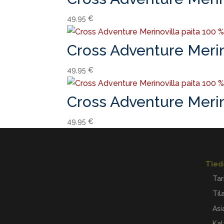
49,95
€
Cross Adventure Merin
49,95
€
Cross Adventure Merino
49,95
€
Tied
Tar
Til
Asi
Kal