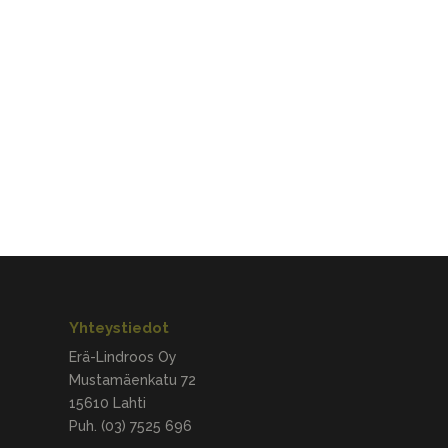
Yhteystiedot
Erä-Lindroos Oy
Mustamäenkatu 72
15610 Lahti
Puh.
(03) 7525 696