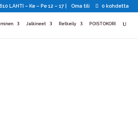
0 LAHTI – Ke – Pe 12 – 17 |
Oma tili
0 kohdetta
uminen
Jalkineet
Retkeily
POISTOKORI