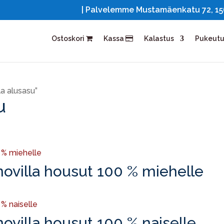
| Palvelemme Mustamäenkatu 72, 1561
Ostoskori
Kassa
Kalastus
Pukeut
la alusasu”
u
ovilla housut 100 % miehelle
ovilla housut 100 % naiselle