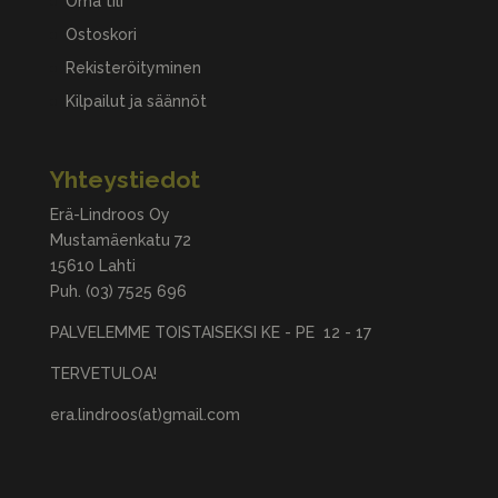
Oma tili
Ostoskori
Rekisteröityminen
Kilpailut ja säännöt
Yhteystiedot
Erä-Lindroos Oy
Mustamäenkatu 72
15610 Lahti
Puh.
(03) 7525 696
PALVELEMME TOISTAISEKSI KE - PE 12 - 17
TERVETULOA!
era.lindroos(at)gmail.com