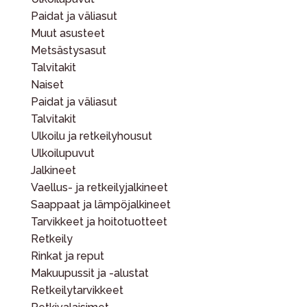
Paidat ja väliasut
Muut asusteet
Metsästysasut
Talvitakit
Naiset
Paidat ja väliasut
Talvitakit
Ulkoilu ja retkeilyhousut
Ulkoilupuvut
Jalkineet
Vaellus- ja retkeilyjalkineet
Saappaat ja lämpöjalkineet
Tarvikkeet ja hoitotuotteet
Retkeily
Rinkat ja reput
Makuupussit ja -alustat
Retkeilytarvikkeet