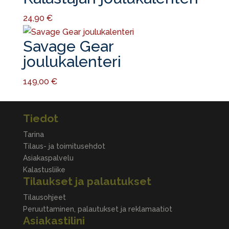
24,90
€
Savage Gear
joulukalenteri
149,00
€
Tiedot
Tarina
Tilaus- ja toimitusehdot
Asiakaspalvelu
Kalastusliike
Tilaukset ja palautukset
Tilausohjeet
Peruuttaminen, palautukset ja reklamaatiot
Asiakastilini