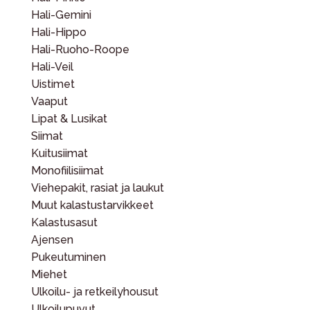
Hali-Gemini
Hali-Hippo
Hali-Ruoho-Roope
Hali-Veil
Uistimet
Vaaput
Lipat & Lusikat
Siimat
Kuitusiimat
Monofiilisiimat
Viehepakit, rasiat ja laukut
Muut kalastustarvikkeet
Kalastusasut
Ajensen
Pukeutuminen
Miehet
Ulkoilu- ja retkeilyhousut
Ulkoilupuvut