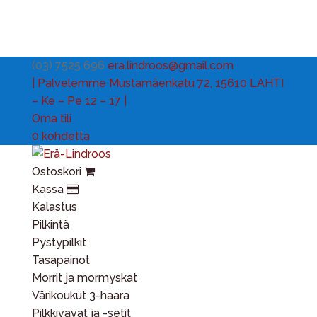
(03) 7525 696
era.lindroos@gmail.com
| Palvelemme Mustamäenkatu 72, 15610 LAHTI
– Ke – Pe 12 – 17 |
Oma tili
0 kohdetta
Ostoskori
Kassa
Kalastus
Pilkintä
Pystypilkit
Tasapainot
Morrit ja mormyskat
Värikoukut 3-haara
Pilkkivavat ja -setit