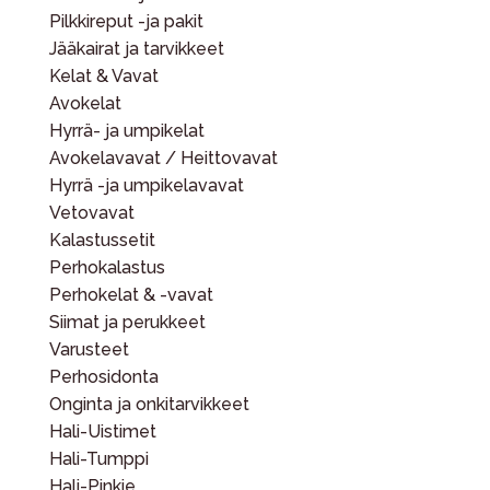
Pilkkireput -ja pakit
Jääkairat ja tarvikkeet
Kelat & Vavat
Avokelat
Hyrrä- ja umpikelat
Avokelavavat / Heittovavat
Hyrrä -ja umpikelavavat
Vetovavat
Kalastussetit
Perhokalastus
Perhokelat & -vavat
Siimat ja perukkeet
Varusteet
Perhosidonta
Onginta ja onkitarvikkeet
Hali-Uistimet
Hali-Tumppi
Hali-Pinkie