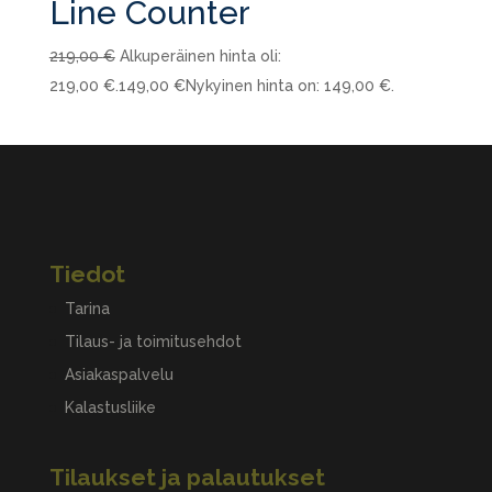
Line Counter
219,00
€
Alkuperäinen hinta oli:
219,00 €.
149,00
€
Nykyinen hinta on: 149,00 €.
Tiedot
Tarina
Tilaus- ja toimitusehdot
Asiakaspalvelu
Kalastusliike
Tilaukset ja palautukset