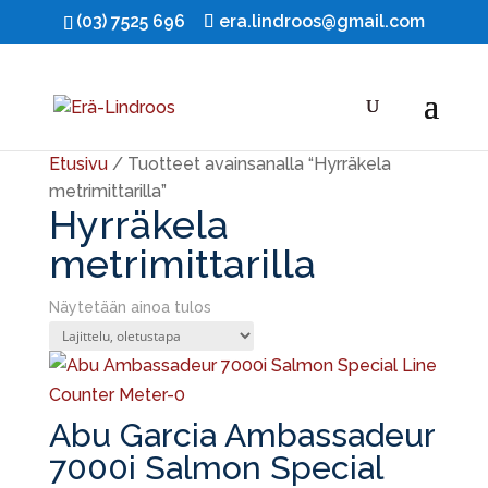
(03) 7525 696
era.lindroos@gmail.com
Ale!
Etusivu
/ Tuotteet avainsanalla “Hyrräkela
metrimittarilla”
Hyrräkela
metrimittarilla
Näytetään ainoa tulos
Abu Garcia Ambassadeur
7000i Salmon Special