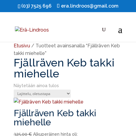
(03) 7525 696
era.lindroos@gmail.com
Ale!
Etusivu
/ Tuotteet avainsanalla “Fjällräven Keb
takki miehelle”
Fjällräven Keb takki
miehelle
Näytetään ainoa tulos
Fjällräven Keb takki
miehelle
325,00
€
Alkuperäinen hinta oli: