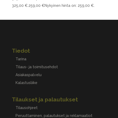
325,00 €.
259,00
€
Nykyinen hinta on: 259,00 €.
Tiedot
Tarina
Tilaus- ja toimitusehdot
Asiakaspalvelu
Kalastusliike
Tilaukset ja palautukset
Tilausohjeet
Peruuttaminen, palautukset ja reklamaatiot