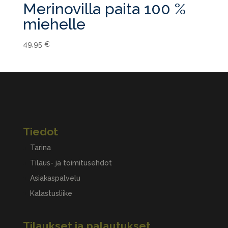
Merinovilla paita 100 %
miehelle
49,95
€
Tiedot
Tarina
Tilaus- ja toimitusehdot
Asiakaspalvelu
Kalastusliike
Tilaukset ja palautukset