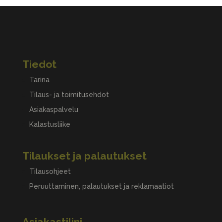
Tiedot
Tarina
Tilaus- ja toimitusehdot
Asiakaspalvelu
Kalastusliike
Tilaukset ja palautukset
Tilausohjeet
Peruuttaminen, palautukset ja reklamaatiot
Asiakastilini