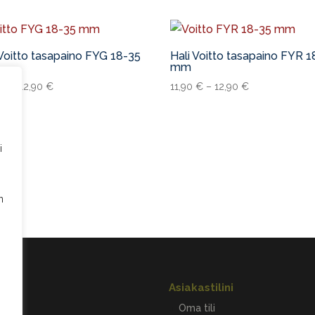
 Voitto tasapaino FYG 18-35
Hali Voitto tasapaino FYR 1
mm
0
€
–
12,90
€
11,90
€
–
12,90
€
i
n
ot
Asiakastilini
ina
Oma tili