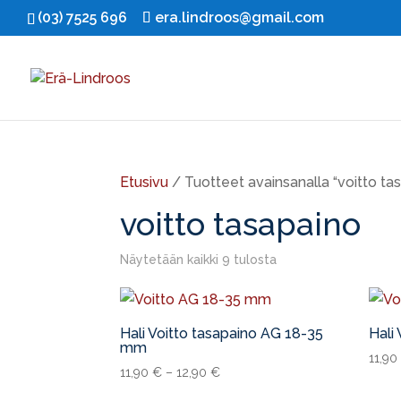
(03) 7525 696
era.lindroos@gmail.com
Etusivu
/ Tuotteet avainsanalla “voitto ta
voitto tasapaino
Näytetään kaikki 9 tulosta
Hali Voitto tasapaino AG 18-35
Hali
mm
11,9
11,90
€
–
12,90
€