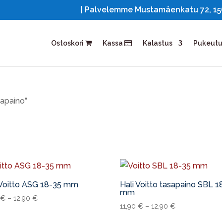
| Palvelemme Mustamäenkatu 72, 1561
Ostoskori
Kassa
Kalastus
Pukeut
sapaino”
 Voitto ASG 18-35 mm
Hali Voitto tasapaino SBL 1
mm
0
€
–
12,90
€
11,90
€
–
12,90
€