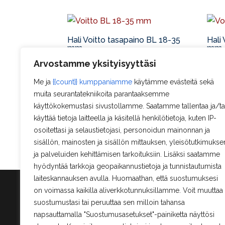
Hali Voitto tasapaino BL 18-35
Hali
mm
mm
11,90
€
–
12,90
€
11,9
Arvostamme yksityisyyttäsi
Me ja
{{count}} kumppaniamme
käytämme evästeitä sekä
muita seurantatekniikoita parantaaksemme
käyttökokemustasi sivustollamme. Saatamme tallentaa ja/ta
Hali Voitto XBL 18-35 mm
käyttää tietoja laitteella ja käsitellä henkilötietoja, kuten IP-
osoitettasi ja selaustietojasi, personoidun mainonnan ja
11,90
€
–
12,90
€
sisällön, mainosten ja sisällön mittauksen, yleisötutkimukse
ja palveluiden kehittämisen tarkoituksiin. Lisäksi saatamme
hyödyntää tarkkoja geopaikannustietoja ja tunnistautumista
laiteskannauksen avulla. Huomaathan, että suostumuksesi
on voimassa kaikilla aliverkkotunnuksillamme. Voit muuttaa
suostumustasi tai peruuttaa sen milloin tahansa
Tied
napsauttamalla "Suostumusasetukset"-painiketta näyttösi
Tar