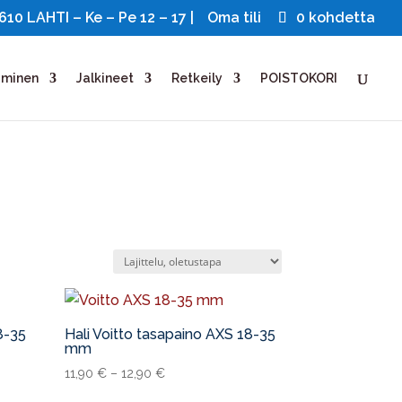
0 LAHTI – Ke – Pe 12 – 17 |
Oma tili
0 kohdetta
uminen
Jalkineet
Retkeily
POISTOKORI
8-35
Hali Voitto tasapaino AXS 18-35
mm
11,90
€
–
12,90
€