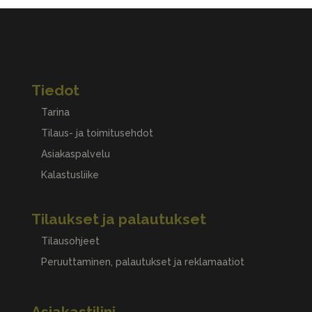
Tiedot
Tarina
Tilaus- ja toimitusehdot
Asiakaspalvelu
Kalastusliike
Tilaukset ja palautukset
Tilausohjeet
Peruuttaminen, palautukset ja reklamaatiot
Asiakastilini