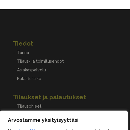
Tiedot
Tarina
Tilaus- ja toimitusehdot
Asiakaspalvelu
Kalastusliike
Tilaukset ja palautukset
Tilausohjeet
Peruuttaminen, palautukset ja reklamaatiot
Arvostamme yksityisyyttäsi