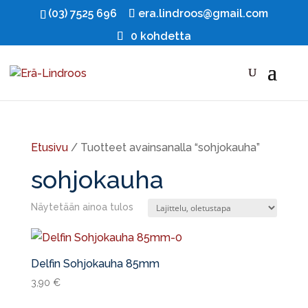
(03) 7525 696
era.lindroos@gmail.com
0 kohdetta
Etusivu
/ Tuotteet avainsanalla “sohjokauha”
sohjokauha
Näytetään ainoa tulos
Delfin Sohjokauha 85mm
3,90
€