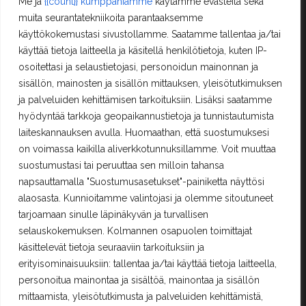
Me ja
{{count}} kumppaniamme
käytämme evästeitä sekä
Asiakastilini
muita seurantatekniikoita parantaaksemme
käyttökokemustasi sivustollamme. Saatamme tallentaa ja/tai
Oma tili
käyttää tietoja laitteella ja käsitellä henkilötietoja, kuten IP-
Ostoskori
osoitettasi ja selaustietojasi, personoidun mainonnan ja
Rekisteröityminen
sisällön, mainosten ja sisällön mittauksen, yleisötutkimuksen
Kilpailut ja säännöt
ja palveluiden kehittämisen tarkoituksiin. Lisäksi saatamme
hyödyntää tarkkoja geopaikannustietoja ja tunnistautumista
laiteskannauksen avulla. Huomaathan, että suostumuksesi
Yhteystiedot
on voimassa kaikilla aliverkkotunnuksillamme. Voit muuttaa
suostumustasi tai peruuttaa sen milloin tahansa
Erä-Lindroos Oy
Mustamäenkatu 72
napsauttamalla "Suostumusasetukset"-painiketta näyttösi
15610 Lahti
alaosasta. Kunnioitamme valintojasi ja olemme sitoutuneet
Puh.
(03) 7525 696
tarjoamaan sinulle läpinäkyvän ja turvallisen
selauskokemuksen. Kolmannen osapuolen toimittajat
PALVELEMME TOISTAISEKSI KE - PE 12 - 17
käsittelevät tietoja seuraaviin tarkoituksiin ja
TERVETULOA!
erityisominaisuuksiin: tallentaa ja/tai käyttää tietoja laitteella,
personoitua mainontaa ja sisältöä, mainontaa ja sisällön
era.lindroos(at)gmail.com
mittaamista, yleisötutkimusta ja palveluiden kehittämistä,